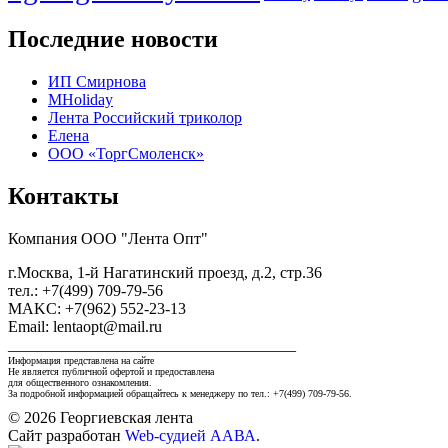
Последние новости
ИП Смирнова
MHoliday
Лента Российский триколор
Елена
ООО «ТоргСмоленск»
Контакты
Компания ООО "Лента Опт"
г.Москва, 1-й Нагатинский проезд, д.2, стр.36
тел.: +7(499) 709-79-56
MAKC: +7(962) 552-23-13
Email: lentaopt@mail.ru
____________________________________
Информация представлена на сайте
Не является публичной офертой и предоставлена
для общественного ознакомления.
За подробной информацией обращайтесь к менеджеру по тел.: +7(499) 709-79-56.
© 2026 Георгиевская лента
Сайт разработан
Web-судией ААВА
.