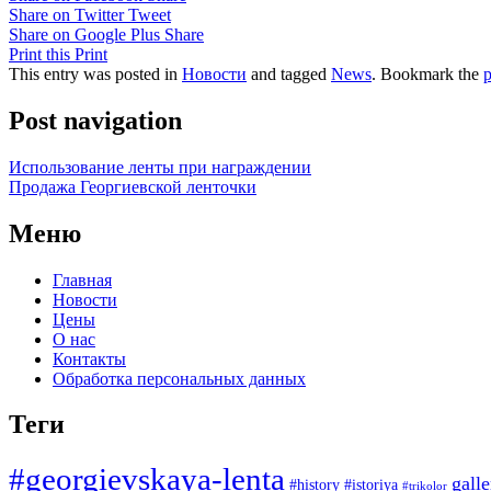
Share on Twitter
Tweet
Share on Google Plus
Share
Print this
Print
This entry was posted in
Новости
and tagged
News
. Bookmark the
p
Post navigation
Использование ленты при награждении
Продажа Георгиевской ленточки
Меню
Главная
Новости
Цены
О нас
Контакты
Обработка персональных данных
Теги
#georgievskaya-lenta
galle
#history
#istoriya
#trikolor