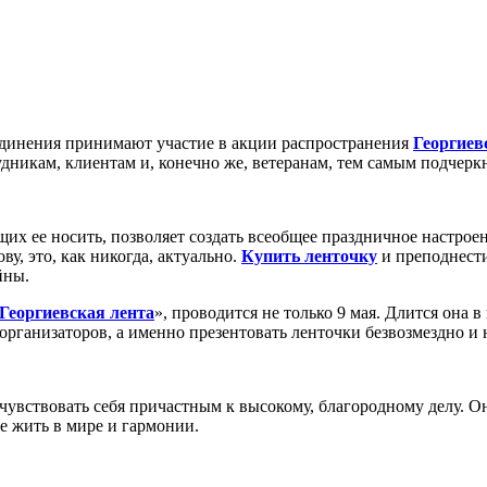
единения принимают участие в акции распространения
Георгиев
удникам, клиентам и, конечно же, ветеранам, тем самым подчерк
их ее носить, позволяет создать всеобщее праздничное настроен
у, это, как никогда, актуально.
Купить ленточку
и преподнести
йны.
Георгиевская лента
», проводится не только 9 мая. Длится она в
организаторов, а именно презентовать ленточки безвозмездно и 
чувствовать себя причастным к высокому, благородному делу. О
е жить в мире и гармонии.