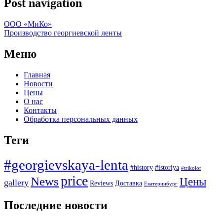
Post navigation
ООО «МиКо»
Производство георгиевской ленты
Меню
Главная
Новости
Цены
О нас
Контакты
Обработка персональных данных
Теги
#georgievskaya-lenta
#history
#istoriya
#trikolor
price
News
Цены
gallery
Reviews
Доставка
Екатеринбург
Последние новости