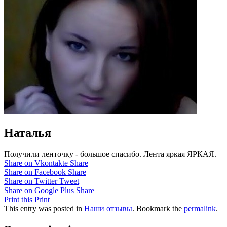
Наталья
Получили ленточку - большое спасибо. Лента яркая ЯРКАЯ.
Share on Vkontakte
Share
Share on Facebook
Share
Share on Twitter
Tweet
Share on Google Plus
Share
Print this
Print
This entry was posted in
Наши отзывы
. Bookmark the
permalink
.