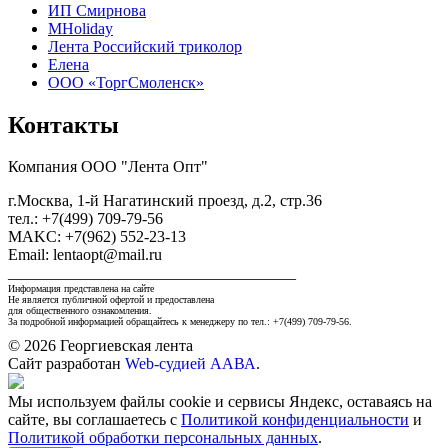
ИП Смирнова
MHoliday
Лента Российский триколор
Елена
ООО «ТоргСмоленск»
Контакты
Компания ООО "Лента Опт"
г.Москва, 1-й Нагатинский проезд, д.2, стр.36
тел.: +7(499) 709-79-56
MAKC: +7(962) 552-23-13
Email: lentaopt@mail.ru
____________________________________
Информация представлена на сайте
Не является публичной офертой и предоставлена
для общественного ознакомления.
За подробной информацией обращайтесь к менеджеру по тел.: +7(499) 709-79-56.
© 2026 Георгиевская лента
Сайт разработан
Web-судией ААВА
.
Мы используем файлы cookie и сервисы Яндекс, оставаясь на
сайте, вы соглашаетесь с
Политикой конфиденциальности
и
Политикой обработки персональных данных
.