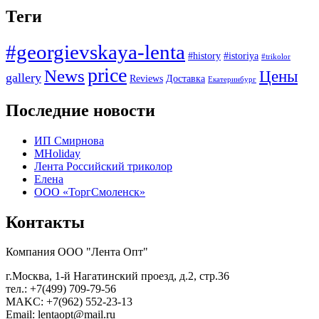
Теги
#georgievskaya-lenta
#history
#istoriya
#trikolor
price
News
Цены
gallery
Reviews
Доставка
Екатеринбург
Последние новости
ИП Смирнова
MHoliday
Лента Российский триколор
Елена
ООО «ТоргСмоленск»
Контакты
Компания ООО "Лента Опт"
г.Москва, 1-й Нагатинский проезд, д.2, стр.36
тел.: +7(499) 709-79-56
MAKC: +7(962) 552-23-13
Email: lentaopt@mail.ru